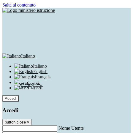
Salta al contenuto
Italiano
Italiano
English
Français
عربى
ਪੰਜਾਬੀ
Accedi
Accedi
button close
×
Nome Utente