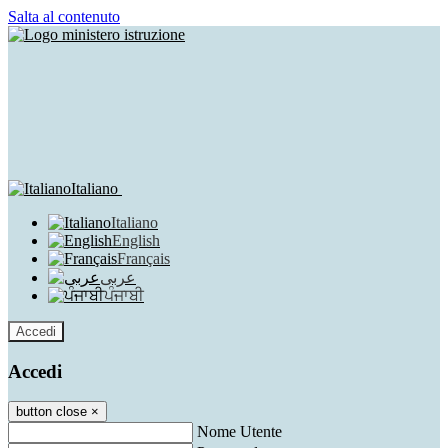
Salta al contenuto
Italiano
Italiano
English
Français
عربى
ਪੰਜਾਬੀ
Accedi
Accedi
button close
×
Nome Utente