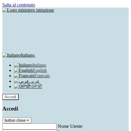
Salta al contenuto
Italiano
Italiano
English
Français
عربى
ਪੰਜਾਬੀ
Accedi
Accedi
button close
×
Nome Utente