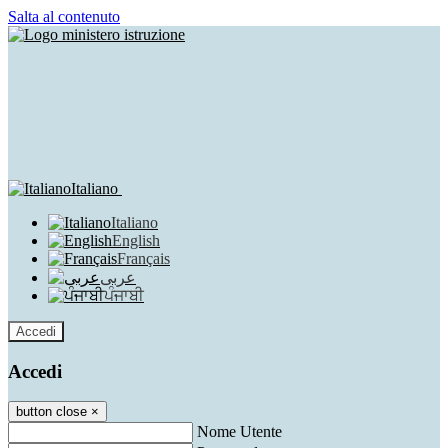
Salta al contenuto
Italiano
Italiano
English
Français
عربى
ਪੰਜਾਬੀ
Accedi
Accedi
button close
×
Nome Utente