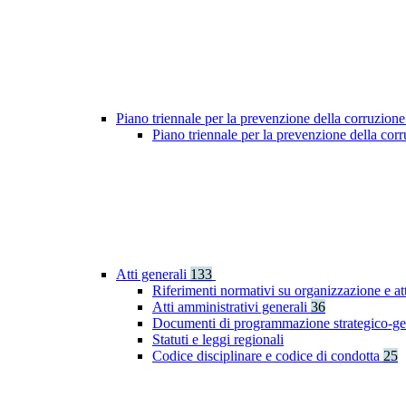
Piano triennale per la prevenzione della corruzione
Piano triennale per la prevenzione della co
Atti generali
133
Riferimenti normativi su organizzazione e at
Atti amministrativi generali
36
Documenti di programmazione strategico-ge
Statuti e leggi regionali
Codice disciplinare e codice di condotta
25