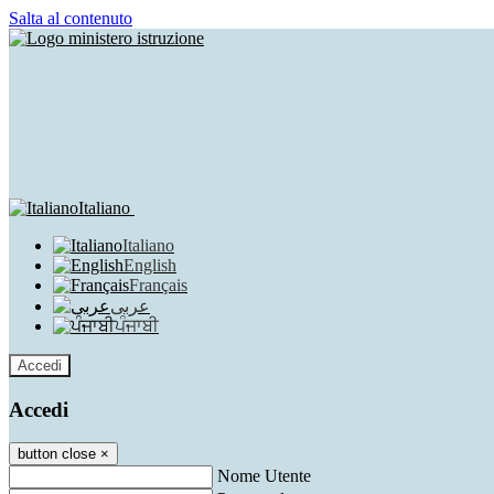
Salta al contenuto
Italiano
Italiano
English
Français
عربى
ਪੰਜਾਬੀ
Accedi
Accedi
button close
×
Nome Utente