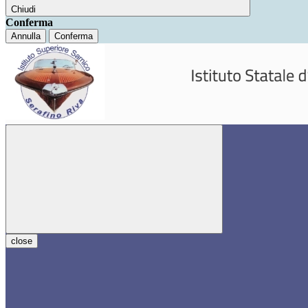
Chiudi
Conferma
Annulla
Conferma
close