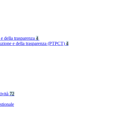
 e della trasparenza
4
rruzione e della trasparenza (PTPCT)
4
tività
72
stionale