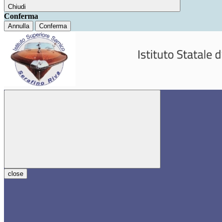
Chiudi
Conferma
Annulla
Conferma
close