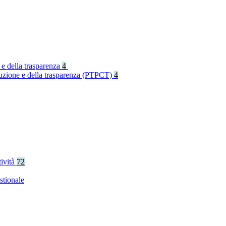
 e della trasparenza
4
rruzione e della trasparenza (PTPCT)
4
tività
72
stionale