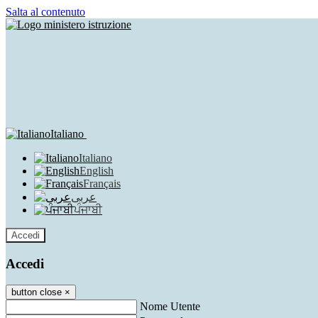
Salta al contenuto
Italiano
Italiano
English
Français
عربى
ਪੰਜਾਬੀ
Accedi
Accedi
button close
×
Nome Utente