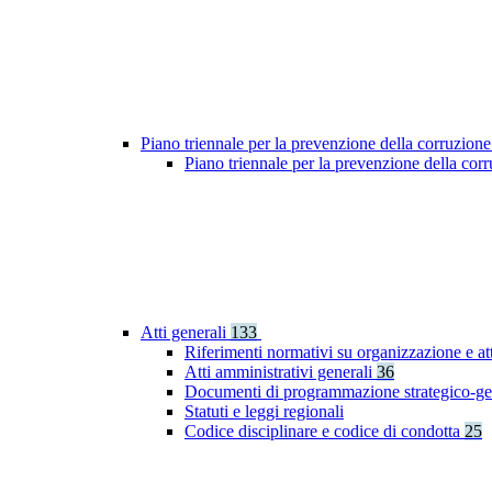
Piano triennale per la prevenzione della corruzione
Piano triennale per la prevenzione della co
Atti generali
133
Riferimenti normativi su organizzazione e at
Atti amministrativi generali
36
Documenti di programmazione strategico-ge
Statuti e leggi regionali
Codice disciplinare e codice di condotta
25