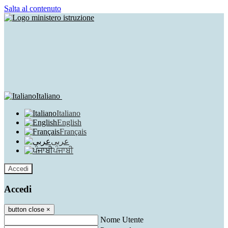
Salta al contenuto
Italiano
Italiano
English
Français
عربى
ਪੰਜਾਬੀ
Accedi
Accedi
button close
×
Nome Utente