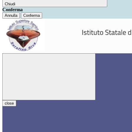
Chiudi
Conferma
Annulla
Conferma
close