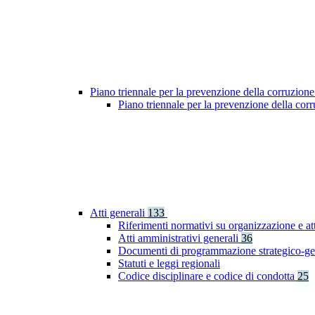
Piano triennale per la prevenzione della corruzione
Piano triennale per la prevenzione della co
Atti generali
133
Riferimenti normativi su organizzazione e at
Atti amministrativi generali
36
Documenti di programmazione strategico-ge
Statuti e leggi regionali
Codice disciplinare e codice di condotta
25