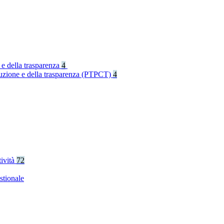
 e della trasparenza
4
rruzione e della trasparenza (PTPCT)
4
tività
72
stionale