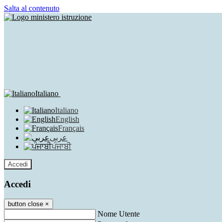
Salta al contenuto
Italiano
Italiano
English
Français
عربى
ਪੰਜਾਬੀ
Accedi
Accedi
button close
×
Nome Utente