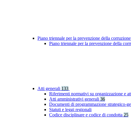
Piano triennale per la prevenzione della corruzione
Piano triennale per la prevenzione della co
Atti generali
133
Riferimenti normativi su organizzazione e at
Atti amministrativi generali
36
Documenti di programmazione strategico-ge
Statuti e leggi regionali
Codice disciplinare e codice di condotta
25