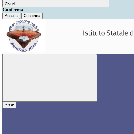
Chiudi
Conferma
Annulla
Conferma
close