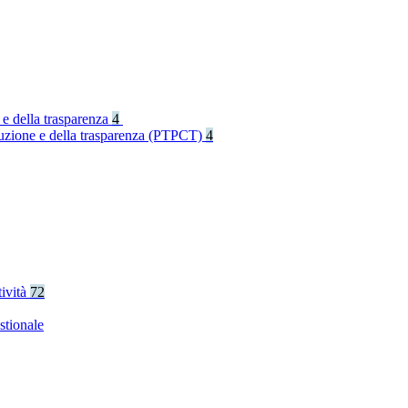
 e della trasparenza
4
rruzione e della trasparenza (PTPCT)
4
tività
72
stionale