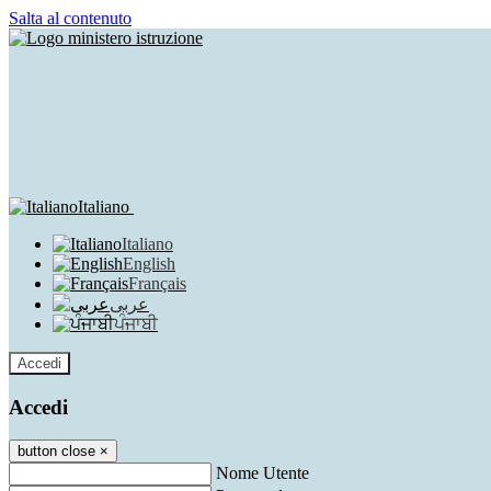
Salta al contenuto
Italiano
Italiano
English
Français
عربى
ਪੰਜਾਬੀ
Accedi
Accedi
button close
×
Nome Utente