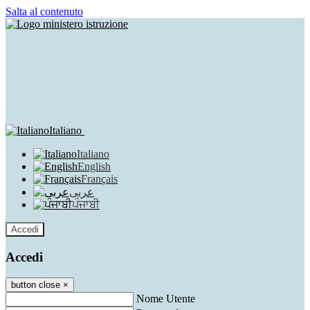
Salta al contenuto
Italiano
Italiano
English
Français
عربى
ਪੰਜਾਬੀ
Accedi
Accedi
button close
×
Nome Utente