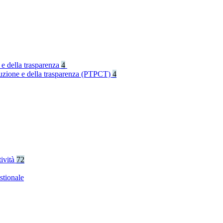
 e della trasparenza
4
rruzione e della trasparenza (PTPCT)
4
tività
72
stionale