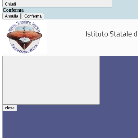
Chiudi
Conferma
Annulla
Conferma
close