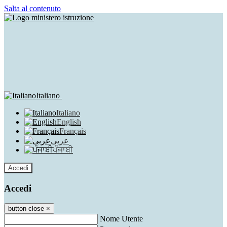
Salta al contenuto
Italiano
Italiano
English
Français
عربى
ਪੰਜਾਬੀ
Accedi
Accedi
button close
×
Nome Utente