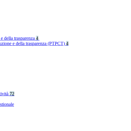
 e della trasparenza
4
rruzione e della trasparenza (PTPCT)
4
tività
72
stionale