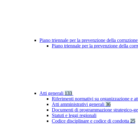
Piano triennale per la prevenzione della corruzione
Piano triennale per la prevenzione della co
Atti generali
133
Riferimenti normativi su organizzazione e at
Atti amministrativi generali
36
Documenti di programmazione strategico-ge
Statuti e leggi regionali
Codice disciplinare e codice di condotta
25