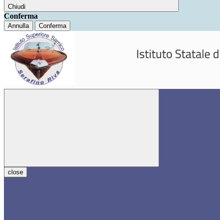
Chiudi
Conferma
Annulla
Conferma
close