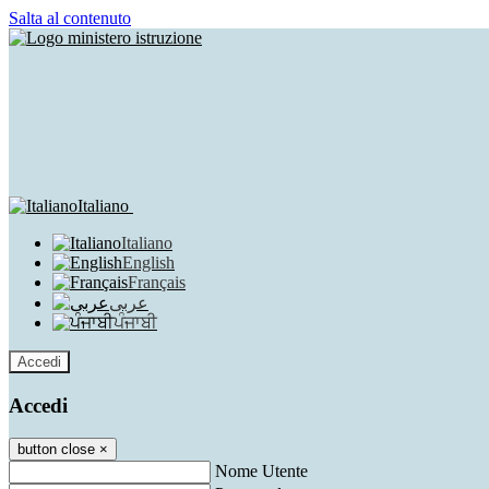
Salta al contenuto
Italiano
Italiano
English
Français
عربى
ਪੰਜਾਬੀ
Accedi
Accedi
button close
×
Nome Utente