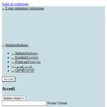
Salta al contenuto
Italiano
Italiano
English
Français
عربى
ਪੰਜਾਬੀ
Accedi
Accedi
button close
×
Nome Utente