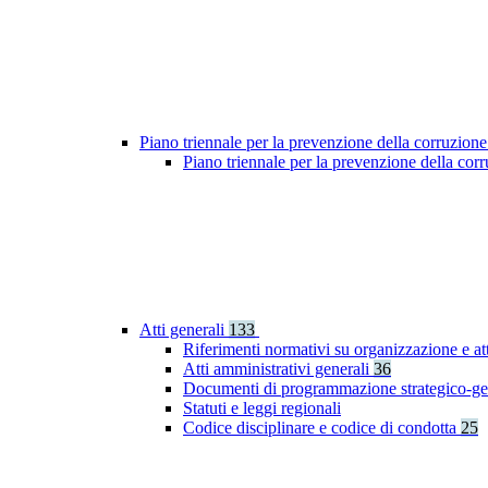
Piano triennale per la prevenzione della corruzione
Piano triennale per la prevenzione della co
Atti generali
133
Riferimenti normativi su organizzazione e at
Atti amministrativi generali
36
Documenti di programmazione strategico-ge
Statuti e leggi regionali
Codice disciplinare e codice di condotta
25