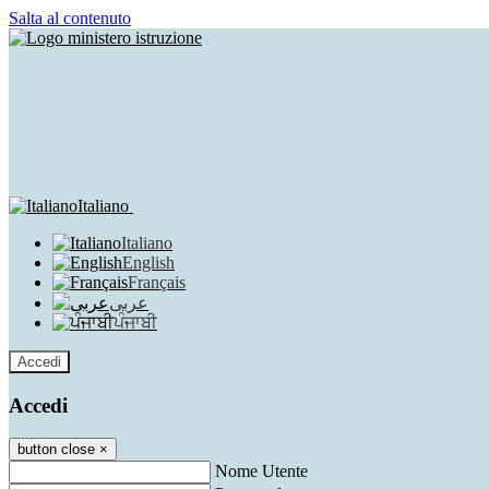
Salta al contenuto
Italiano
Italiano
English
Français
عربى
ਪੰਜਾਬੀ
Accedi
Accedi
button close
×
Nome Utente