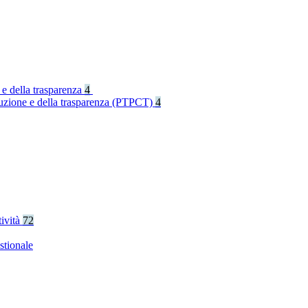
 e della trasparenza
4
rruzione e della trasparenza (PTPCT)
4
tività
72
stionale