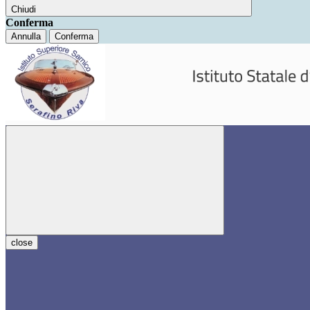
Chiudi
Conferma
Annulla
Conferma
close