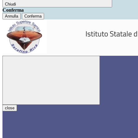
Chiudi
Conferma
Annulla
Conferma
close