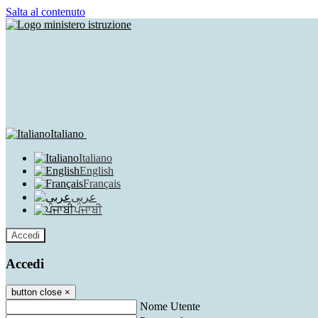
Salta al contenuto
Italiano
Italiano
English
Français
عربى
ਪੰਜਾਬੀ
Accedi
Accedi
button close
×
Nome Utente