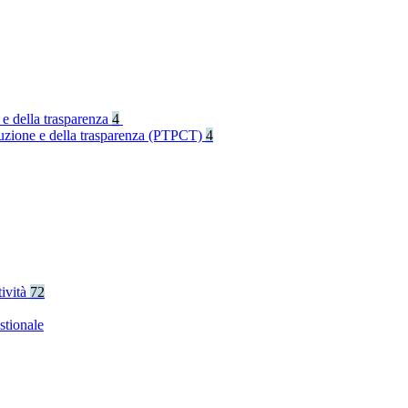
 e della trasparenza
4
rruzione e della trasparenza (PTPCT)
4
tività
72
stionale