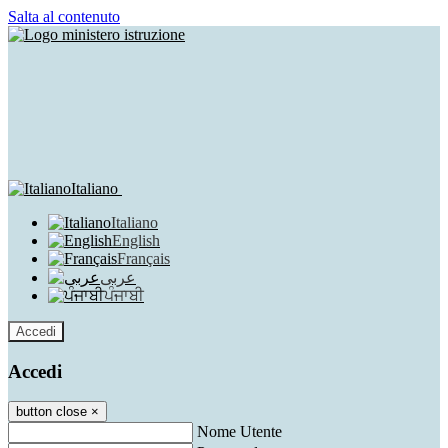
Salta al contenuto
Italiano
Italiano
English
Français
عربى
ਪੰਜਾਬੀ
Accedi
Accedi
button close
×
Nome Utente