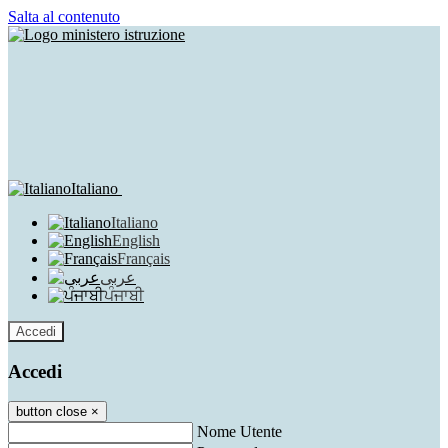
Salta al contenuto
Italiano
Italiano
English
Français
عربى
ਪੰਜਾਬੀ
Accedi
Accedi
button close
×
Nome Utente